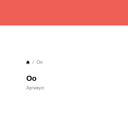
Оо
Оо
Артикул: