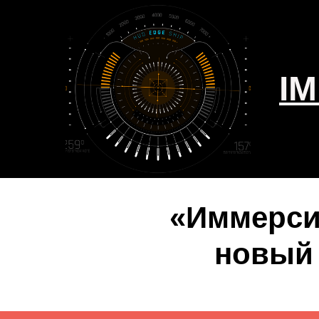
IM
«Иммерси
новый 