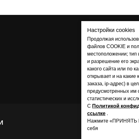
Настройки cookies
Продолжая использова
файлов COOKIE и пол
местоположении; тип и
и разрешение его экра
какого сайта или по к
открывает и на какие
заказа, ip-адрес) в ц
предусмотренных им с
статистических и иссл
С
Политикой конфи
ссылке
.
Нажмите «ПРИНЯТЬ ВС
И
себя