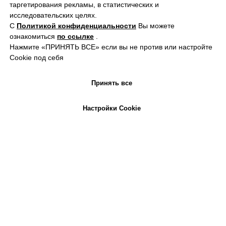
таргетирования рекламы, в статистических и
исследовательских целях.
С
Политикой конфиденциальности
Вы можете
ознакомиться
по ссылке
.
Нажмите «ПРИНЯТЬ ВСЕ» если вы не против или настройте
Cookie под себя
Принять все
Настройки Cookie
Шоу "Мультисенсорности" |
"Люциус"
Мы создали настоящий гастроспектакль с
дополненной реальностью на столы.
Удивительная история развернулась прямо
перед каждым гостем, которому