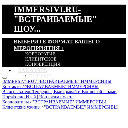
IMMERSIVI.RU
-
"ВСТРАИВАЕМЫЕ"
ШОУ...
ВЫБЕРИТЕ ФОРМАТ ВАШЕГО
МЕРОПРИЯТИЯ ↓
КОРПОРАТИВ
КЛИЕНТСКОЕ
КОНФЕРЕНЦИЯ
ЗАКАЗАТЬ
ТЕЛЕФОН
WHATSAPP
IMMERSIVI.RU / "ВСТРАИВАЕМЫЕ" ИММЕРСИВЫ
TELEGRAM
Контакты / "ВСТРАИВАЕМЫЕ" ИММЕРСИВЫ
Выигрыватель Тендеров | Выигрывай и Воплощай с нами
Портфолио Идей | Воплотим вместе
Корпоративы / "ВСТРАИВАЕМЫЕ" ИММЕРСИВЫ
Клиентские ужины / "ВСТРАИВАЕМЫЕ" ИММЕРСИВЫ